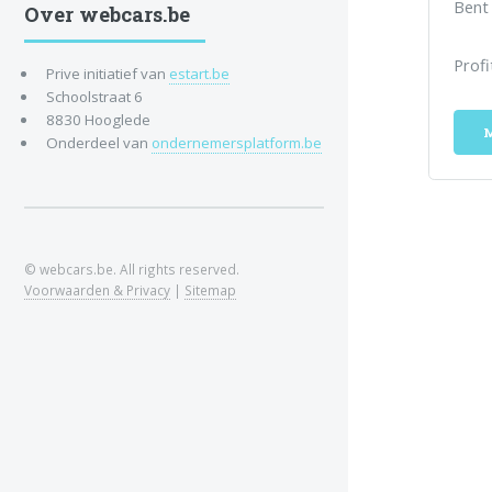
Bent
Over webcars.be
Profi
Prive initiatief van
estart.be
Schoolstraat 6
8830 Hooglede
M
Onderdeel van
ondernemersplatform.be
© webcars.be. All rights reserved.
Voorwaarden & Privacy
|
Sitemap