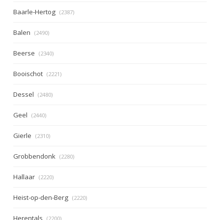
Baarle-Hertog
(2387)
Balen
(2490)
Beerse
(2340)
Booischot
(2221)
Dessel
(2480)
Geel
(2440)
Gierle
(2310)
Grobbendonk
(2280)
Hallaar
(2220)
Heist-op-den-Berg
(2220)
Herentals
(2200)