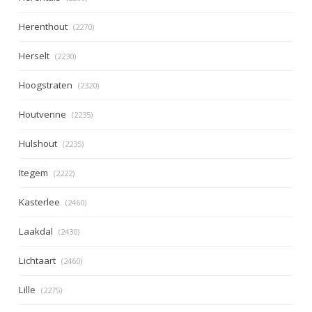
Herenthout
(2270)
Herselt
(2230)
Hoogstraten
(2320)
Houtvenne
(2235)
Hulshout
(2235)
Itegem
(2222)
Kasterlee
(2460)
Laakdal
(2430)
Lichtaart
(2460)
Lille
(2275)