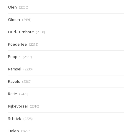
Olen
(2250)
Olmen
(2491)
Oud-Turnhout
(2360)
Poederlee
(2275)
Poppel
(2382)
Ramsel
(2230)
Ravels
(2360)
Retie
(2470)
Rijkevorsel
(2310)
Schriek
(2223)
Tielen
(2460)